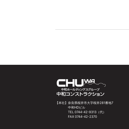
【本社】
奈良県桜井市大字桜井281番地7
中和HDビル
TEL 0744-42-9313（代）
FAX 0744-42-2370