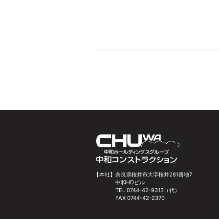
【本社】
奈良県桜井市大字桜井281番地7
中和HDビル
TEL 0744-42-9313（代）
FAX 0744-42-2370