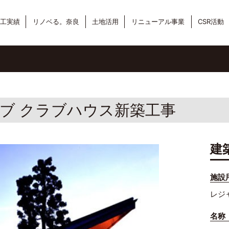
工実績
リノベる。奈良
土地活用
リニューアル事業
CSR活動
ブ クラブハウス新築工事
建
施設
レジ
名称