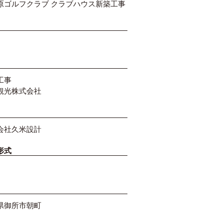
原ゴルフクラブ クラブハウス新築工事
工事
観光株式会社
会社久米設計
形式
県御所市朝町