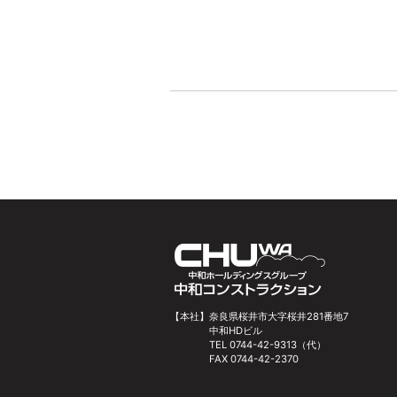
【本社】
奈良県桜井市大字桜井281番地7
中和HDビル
TEL 0744-42-9313（代）
FAX 0744-42-2370