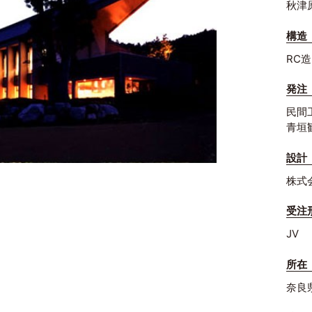
秋津
構造
RC造
発注
民間
青垣
設計
株式
受注
JV
所在
奈良