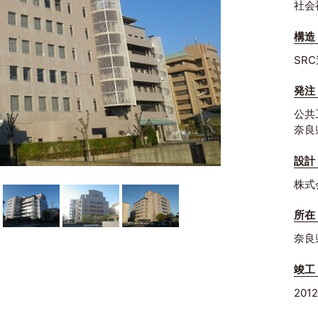
社会
構造
SR
発注
公共
奈良
設計
株式
所在
奈良
竣工
201