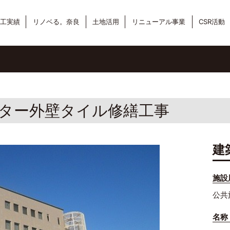
工実績
リノベる。奈良
土地活用
リニューアル事業
CSR活動
ター外壁タイル修繕工事
建
施設
公共
名称