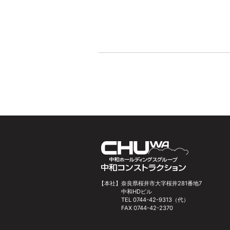
【本社】
奈良県桜井市大字桜井281番地7
中和HDビル
TEL 0744-42-9313（代）
FAX 0744-42-2370