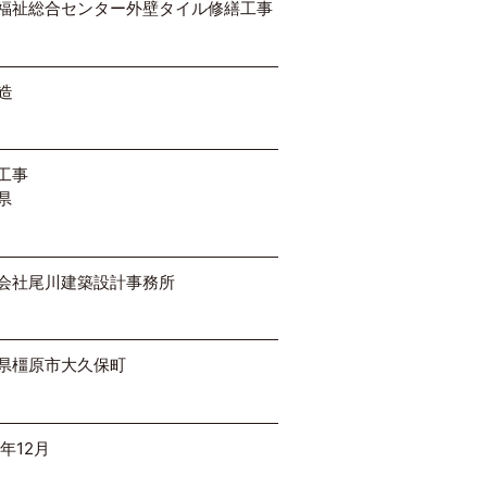
福祉総合センター外壁タイル修繕工事
C造
工事
県
会社尾川建築設計事務所
県橿原市大久保町
2年12月