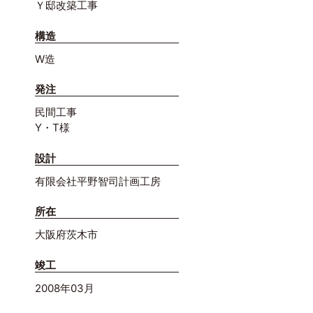
Ｙ邸改築工事
構造
W造
発注
民間工事
Y・T様
設計
有限会社平野智司計画工房
所在
大阪府茨木市
竣工
2008年03月