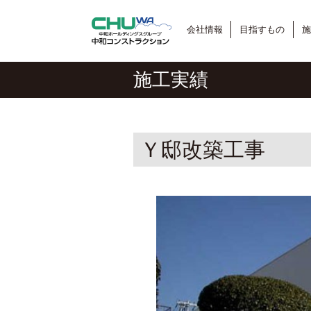
会社情報
目指すもの
施
施工実績
Ｙ邸改築工事