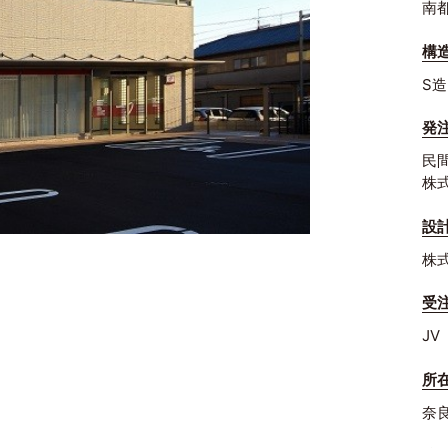
南
構
S造
発
民
株
設
株
受
JV
所
奈