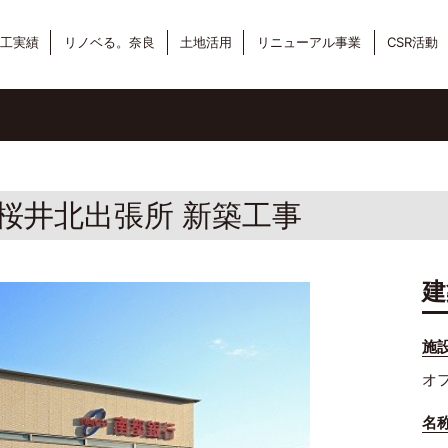
工実績
リノベる。奈良
土地活用
リニューアル事業
CSR活動
桜井北出張所 新築工事
建
施
オ
名