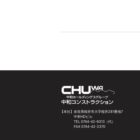
【本社】
奈良県桜井市大字桜井281番地7
中和HDビル
TEL 0744-42-9313（代）
FAX 0744-42-2370