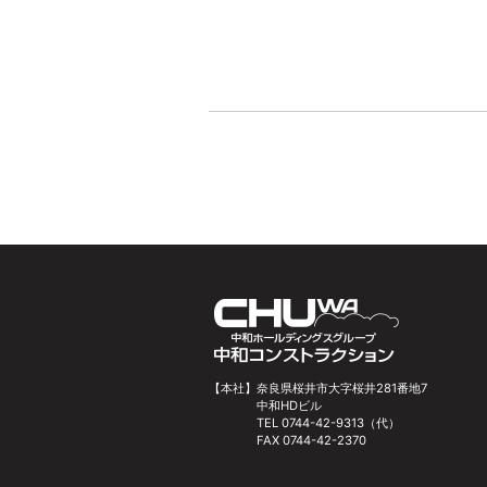
【本社】
奈良県桜井市大字桜井281番地7
中和HDビル
TEL 0744-42-9313（代）
FAX 0744-42-2370