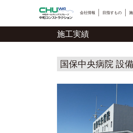
会社情報
目指すもの
施
施工実績
国保中央病院 設