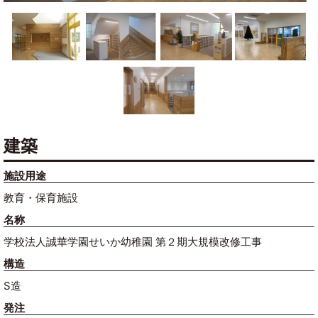
建築
施設用途
教育・保育施設
名称
学校法人誠華学園せいか幼稚園 第２期大規模改修工事
構造
S造
発注