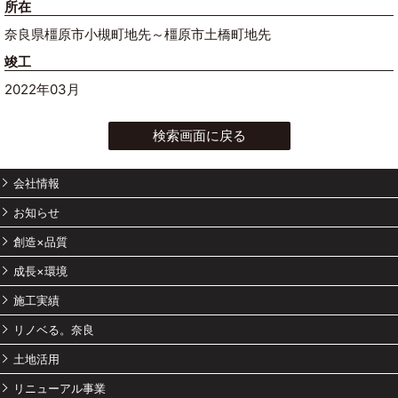
所在
奈良県橿原市小槻町地先～橿原市土橋町地先
竣工
2022年03月
検索画面に戻る
会社情報
お知らせ
創造×品質
成長×環境
施工実績
リノベる。奈良
土地活用
リニューアル事業